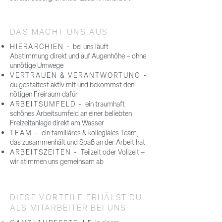
DAS MACHT UNS AUS
HIERARCHIEN -
bei uns läuft
Abstimmung direkt und auf Augenhöhe – ohne
unnötige Umwege
VERTRAUEN & VERANTWORTUNG -
du gestaltest aktiv mit und bekommst den
nötigen Freiraum dafür
ARBEITSUMFELD -
ein
traumhaft
schönes Arbeitsumfeld an einer beliebten
Freizeitanlage direkt am Wasser
TEAM -
ein familiäres & kollegiales Team,
das zusammenhält und Spaß an der Arbeit hat
ARBEITSZEITEN -
Teilzeit oder Vollzeit –
wir stimmen uns gemeinsam ab
DIESE VORTEILE
ERHÄLST DU
ALS MITARBEITER BEI UNS