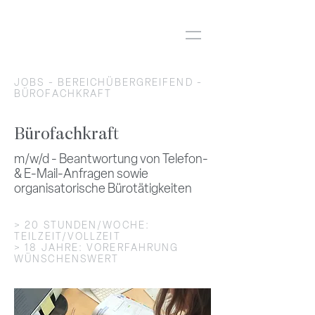
JOBS
-
BEREICHÜBERGREIFEND
-
BÜROFACHKRAFT
Bürofachkraft
m/w/d -
Beantwortung
von Telefon-
& E-Mail-Anfragen sowie
organisatorische Bürotätigkeiten
> 20 STUNDEN/WOCHE:
TEILZEIT/VOLLZEIT
> 18 JAHRE: VORERFAHRUNG
WÜNSCHENSWERT