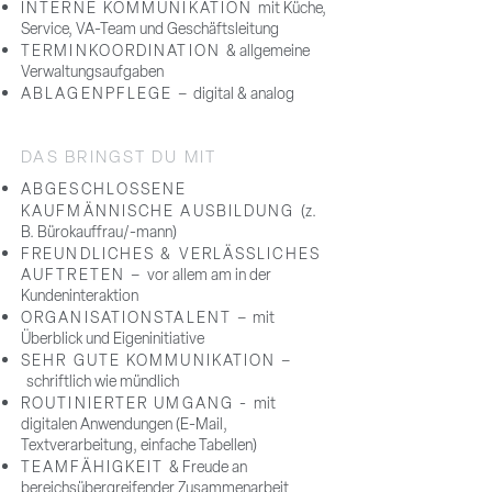
INTERNE KOMMUNIKATION
mit Küche,
Service, VA-Team und Geschäftsleitung
TERMINKOORDINATION
& allgemeine
Verwaltungsaufgaben
ABLAGENPFLEGE
–
digital & analog
DAS BRINGST DU MIT
ABGESCHLOSSENE
KAUFMÄNNISCHE AUSBILDUNG
(z.
B. Bürokauffrau/-mann)
FREUNDLICHES & VERLÄSSLICHES
AUFTRETEN –
vor allem am in der
Kundeninteraktion
ORGANISATIONSTALENT
– mit
Überblick und Eigeninitiative
SEHR GUTE KOMMUNIKATION –
schriftlich wie mündlich
ROUTINIERTER UMGANG -
mit
digitalen Anwendungen (E-Mail,
Textverarbeitung, einfache Tabellen)
TEAMFÄHIGKEIT
& Freude an
bereichsübergreifender Zusammenarbeit