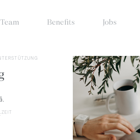
Team
Benefits
Jobs
NTERSTÜTZUNG
g
ä.
LZEIT
T