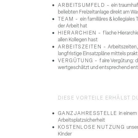
ARBEITSUMFELD -
ein
traumhaf
beliebten Freizeitanlage direkt am Wa
TEAM -
ein familiäres & kollegial
der Arbeit hat
HIERARCHIEN - f
lache Hierarchi
allen Kollegen hast
ARBEITSZEITEN -
Arbeitszeiten,
langfristige Einsatzpläne mittels prak
VERGÜTUNG - f
aire Vergütung: 
wertgeschätzt und entsprechend ent
DIESE VORTEILE
ERHÄLST DU
GANZJAHRESSTELLE
in einem
Arbeitsplatzsicherheit
KOSTENLOSE NUTZUNG
unser
Kinder