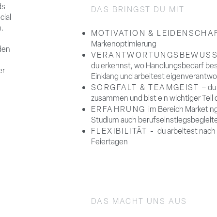
ds
DAS BRINGST DU MIT
cial
h.
MOTIVATION
& LEIDENSCHA
Markenoptimierung
den
VERANTWORTUNGSBEWUSSTS
du erkennst, wo Handlungsbedarf beste
er
Einklang und arbeitest eigenverantwor
SORGFALT & TEAMGEIST
– du
zusammen und bist ein wichtiger Teil
ERFAHRUNG
im Bereich Marketing 
Studium auch berufseinstiegsbegleit
FLEXIBILITÄT -
du arbeitest nac
Feiertagen
DAS MACHT UNS AUS