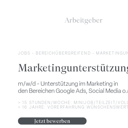
Arbeitgeber
JOBS
-
BEREICHÜBERGREIFEND
- MARKETINGU
Marketingunterstützun
m/w/d -
Unterstützung im Marketing in
den
Bereichen
Google Ads,
Social
Media o.
> 15 STUNDEN/WOCHE: MINIJOB/TEILZEIT/VOL
> 16 JAHRE: VORERFAHRUNG WÜNSCHENSWER
Jetzt bewerben