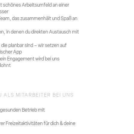
t schönes Arbeitsumfeld an einer
sser
es Team, das zusammenhält und Spaß an
en, in denen du direkten Austausch mit
 die planbar sind – wir setzen auf
tischer App
dein Engagement wird bei uns
lohnt
 ALS MITARBEITER BEI UNS
 gesunden Betrieb mit
er Freizeitaktivitäten für dich & deine