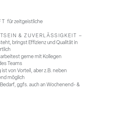
FT
für
zeitgeistliche
EIN & ZUVERLÄSSIGKEIT –
ht, bringst Effizienz und Qualität in
tlich
 arbeitest gerne mit Kollegen
 des Teams
ist von Vorteil, aber z.B. neben
end möglich
h Bedarf, ggfs. auch an Wochenend- &