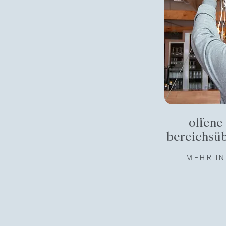
offene
bereichsü
MEHR I