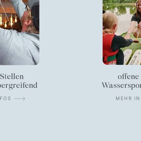
 Stellen
offene
bergreifend
Wasserspor
NFOS
MEHR I