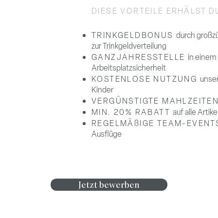
DIESE VORTEILE
ERHÄLST DU
TRINKGELDBONUS
durch großz
zur Trinkgeldverteilung
GANZJAHRESSTELLE
in einem
Arbeitsplatzsicherheit
KOSTENLOSE NUTZUNG
unser
Kinder
VERGÜNSTIGTE MAHLZEITE
MIN. 20% RABATT
auf alle Arti
REGELMÄßIGE TEAM-EVENT
Ausflüge
Jetzt bewerben