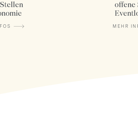
 Stellen
offene 
onomie
Eventl
NFOS
MEHR IN