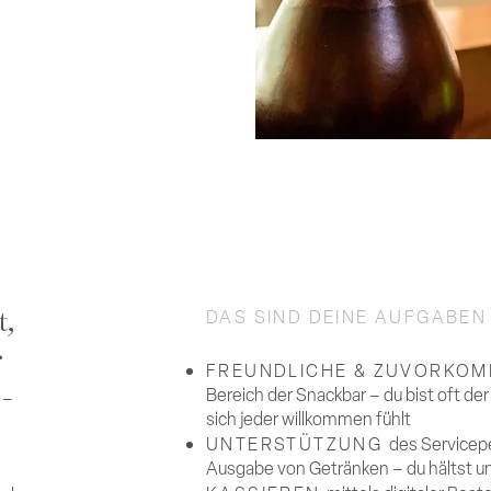
t,
DAS SIND DEINE AUFGABEN 
.
FREUNDLICHE & ZUVORKO
Bereich der Snackbar – du bist oft der
 –
sich jeder willkommen fühlt
UNTERSTÜTZUNG
des Servicep
Ausgabe von Getränken – du hältst u