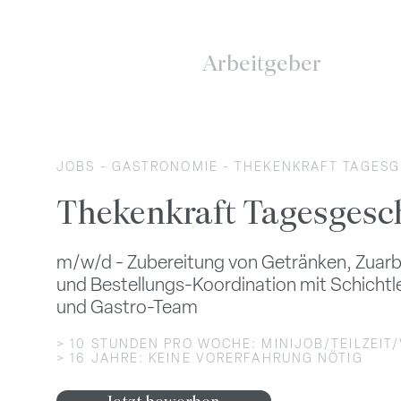
Arbeitgeber
JOBS
-
GASTRONOMIE
- THEKENKRAFT TAGES
Thekenkraft Tagesgesc
m/w/d - Zubereitung von Getränken, Zuar
und Bestellungs-Koordination mit Schichtl
und Gastro-Team
> 10 STUNDEN PRO WOCHE: MINIJOB/TEILZEIT/
> 16 JAHRE: KEINE VORERFAHRUNG NÖTIG