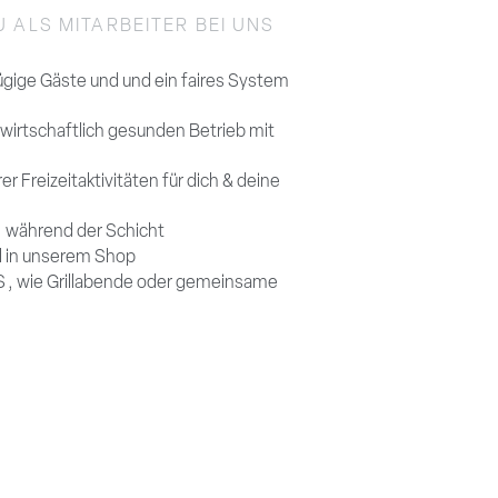
 ALS MITARBEITER BEI UNS
ügige Gäste und und ein faires System
 wirtschaftlich gesunden Betrieb mit
er Freizeitaktivitäten für dich & deine
N
während der Schicht
kel in unserem Shop
S
, wie Grillabende oder gemeinsame