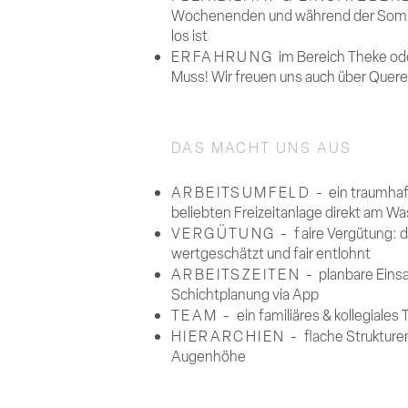
Wochenenden und während der Sommer
los ist
ERFAHRUNG
im Bereich Theke od
Muss! Wir freuen uns auch über Quere
DAS MACHT UNS AUS
ARBEITSUMFELD -
ein
traumhaf
beliebten Freizeitanlage direkt am Wa
VERGÜTUNG - f
aire Vergütung: 
wertgeschätzt und fair entlohnt
ARBEITSZEITEN -
planbare Einsa
Schichtplanung via App
TEAM -
ein familiäres & kollegiale
HIERARCHIEN -
flache Strukture
Augenhöhe