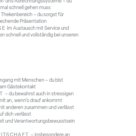
stell- und Abrechnungssysteme – du
s mal schnell gehen muss
 Thekenbereich – du sorgst für
rechende Präsentation
ISE
im Austausch mit Service und
en schnell und vollständig bei unseren
gang mit Menschen – du bist
 am Gästekontakt
IT
– du bewahrst auch in stressigen
mit an, wenn’s drauf ankommt
 mit anderen zusammen und verlässt
uf dich verlässt
keit und Verantwortungsbewusstsein
REITSCHAFT
– insbesondere an