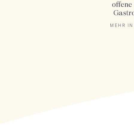
offene
Gastr
MEHR I