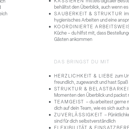
KASSIEREN
mittels digitaler Be
uch
behältst den Überblick, auch wenn e
d
eich
SAUBERKEIT & STRUKTUR
im
hygienisches Arbeiten und eine ansp
KOORDINIERTE ARBEITSWE
Küche – du hilfst mit, dass Bestellung
Gästen ankommen
DAS BRINGST DU MIT
HERZLICHKEIT & LIEBE
zum Um
freundlich, zugewandt und hast Spaß
STRUKTUR & BELASTBARKE
Momenten den Überblick und packst 
TEAMGEIST
– du arbeitest gerne
dich auf dein Team, wie es sich auch a
ZUVERLÄSSIGKEIT
– Pünktlich
sind für dich selbstverständlich
FLEXIBILITÄT & EINSATZBE