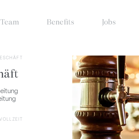
Team
Benefits
Jobs
GESCHÄFT
häft
beitung
eitung
VOLLZEIT